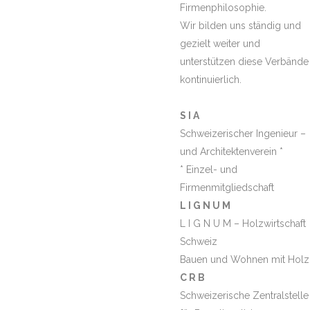
Firmenphilosophie.
Wir bilden uns ständig und
gezielt weiter und
unterstützen diese Verbände
kontinuierlich.
S I A
Schweizerischer Ingenieur –
und Architektenverein *
* Einzel- und
Firmenmitgliedschaft
L I G N U M
L I G N U M – Holzwirtschaft
Schweiz
Bauen und Wohnen mit Holz
C R B
Schweizerische Zentralstelle